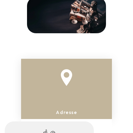
Adresse
50 B Bd du 14 Juillet
10000 Troyes