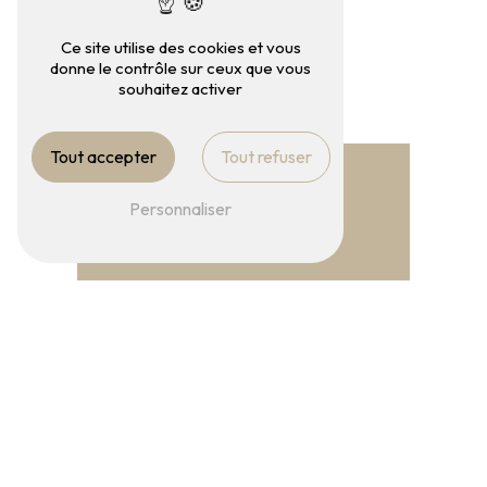
Ce site utilise des cookies et vous
donne le contrôle sur ceux que vous
souhaitez activer
Téléphone
03 25 49 44 42
Tout accepter
Tout refuser
Personnaliser
E-mail
maitremgduval@yahoo.fr
N'hésitez pas à nous
contacter