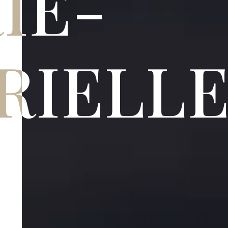
IE-
RIELL