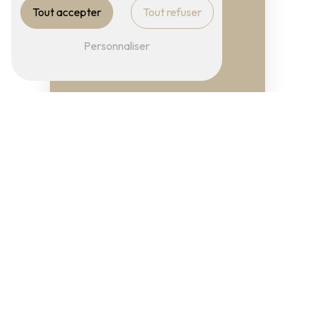
Tout accepter
Tout refuser
Personnaliser
Adresse
50 B Bd du 14 Juillet
10000 Troyes
Téléphone
03 25 49 44 42