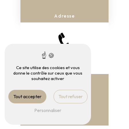
Adresse
50 B Bd du 14 Juillet
10000 Troyes
Téléphone
Ce site utilise des cookies et vous
donne le contrôle sur ceux que vous
03 25 49 44 42
souhaitez activer
Tout accepter
Tout refuser
Personnaliser
E-mail
maitremgduval@yahoo.fr